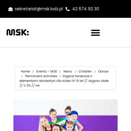
sekretariat@msk.lodz.pl
42 674 92 30
Home
Events - MSK
News
Children
Dance
Permanent activities
Zajęcia taneczne z
elementami akrobatyki dla dzieci 6-9 lat // zajęcia stałe
// V 26 // wk