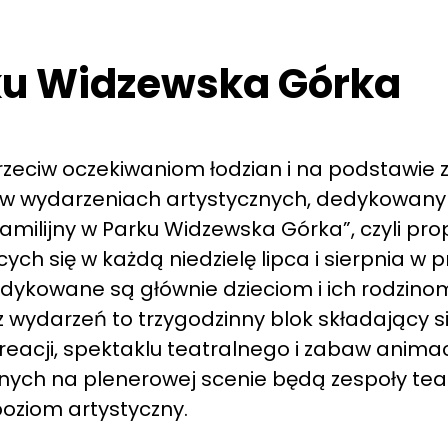
rku Widzewska Górka
przeciw oczekiwaniom łodzian i na podstawie 
a w wydarzeniach artystycznych, dedykowan
amilijny w Parku Widzewska Górka”, czyli pro
 się w każdą niedzielę lipca i sierpnia w p
edykowane są głównie dzieciom i ich rodzino
ydarzeń to trzygodzinny blok składający si
reacji, spektaklu teatralnego i zabaw anima
ch na plenerowej scenie będą zespoły teat
oziom artystyczny.