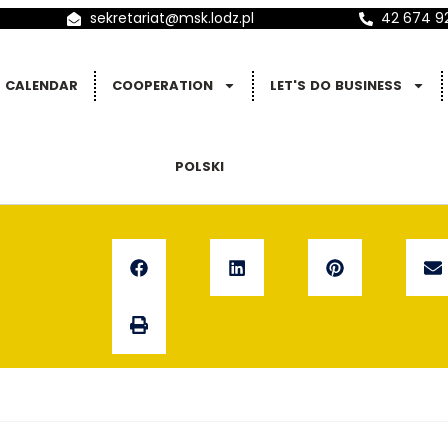
sekretariat@msk.lodz.pl
42 674 9
CALENDAR
COOPERATION
LET'S DO BUSINESS
POLSKI