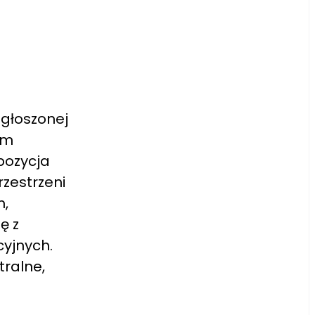
zgłoszonej
ym
pozycja
rzestrzeni
m,
ę z
cyjnych.
ralne,