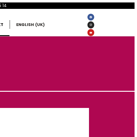
5 14
KT
ENGLISH (UK)