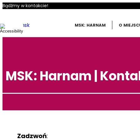
Bądźmy w kontakcie!
MSK: HARNAM
O MIEJSC
MSK: Harnam | Konta
Zadzwoń
: