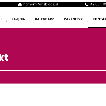
harnam@msk.lodz.pl
42 684 0
U
ZAJĘCIA
KALENDARZ
PARTNERZY
KONTA
kt