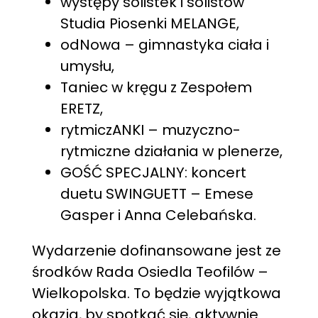
występy solistek i solistów
Studia Piosenki MELANGE,
odNowa – gimnastyka ciała i
umysłu,
Taniec w kręgu z Zespołem
ERETZ,
rytmiczANKI – muzyczno-
rytmiczne działania w plenerze,
GOŚĆ SPECJALNY: koncert
duetu SWINGUETT – Emese
Gasper i Anna Celebańska.
Wydarzenie dofinansowane jest ze
środków Rada Osiedla Teofilów –
Wielkopolska. To będzie wyjątkowa
okazja, by spotkać się, aktywnie