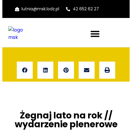
lutnia@msk.lodz.pl
42 652 62 27
Żegnaj lato na rok //
wydarzenie plenerowe