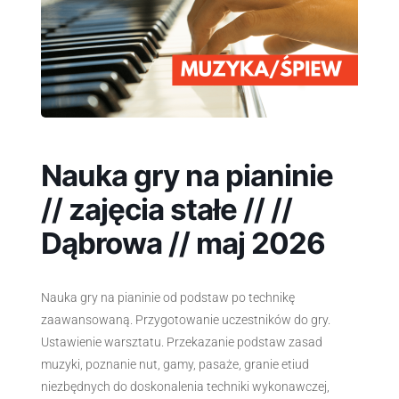
Nauka gry na pianinie
// zajęcia stałe // //
Dąbrowa // maj 2026
Nauka gry na pianinie od podstaw po technikę
zaawansowaną. Przygotowanie uczestników do gry.
Ustawienie warsztatu. Przekazanie podstaw zasad
muzyki, poznanie nut, gamy, pasaże, granie etiud
niezbędnych do doskonalenia techniki wykonawczej,