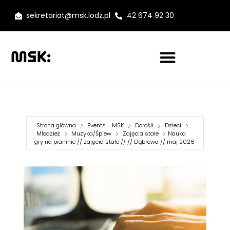
sekretariat@msk.lodz.pl
42 674 92 30
Strona główna
Events - MSK
Dorośli
Dzieci
Młodzież
Muzyka/Śpiew
Zajęcia stałe
Nauka
gry na pianinie // zajęcia stałe // // Dąbrowa // maj 2026