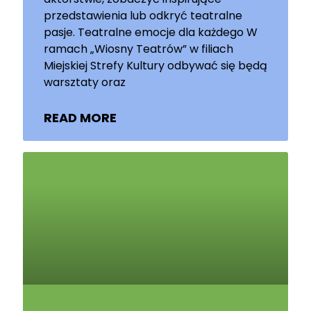
przedstawienia lub odkryć teatralne
pasje. Teatralne emocje dla każdego W
ramach „Wiosny Teatrów” w filiach
Miejskiej Strefy Kultury odbywać się będą
warsztaty oraz
READ MORE