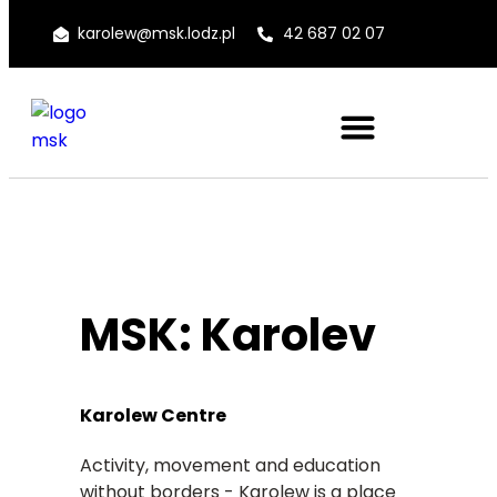
karolew@msk.lodz.pl
42 687 02 07
MSK: Karolev
Karolew Centre
Activity, movement and education
without borders - Karolew is a place