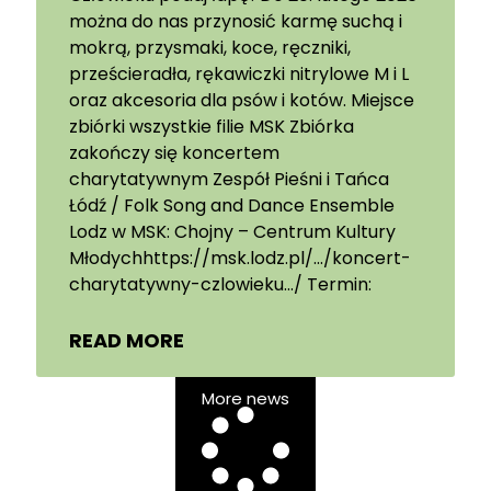
można do nas przynosić karmę suchą i
mokrą, przysmaki, koce, ręczniki,
prześcieradła, rękawiczki nitrylowe M i L
oraz akcesoria dla psów i kotów. Miejsce
zbiórki wszystkie filie MSK Zbiórka
zakończy się koncertem
charytatywnym Zespół Pieśni i Tańca
Łódź / Folk Song and Dance Ensemble
Lodz w MSK: Chojny – Centrum Kultury
Młodychhttps://msk.lodz.pl/…/koncert-
charytatywny-czlowieku…/ Termin:
READ MORE
More news