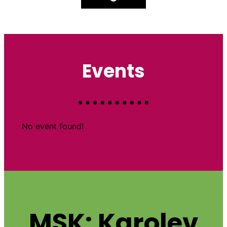
Events
No event found!
MSK: Karolev