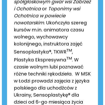
spółgłoskowym gwar wsi Zabrzeż
i Ochotnica
or
Toponimy wsi
Ochotnica w powiecie
nowotarskim
. Ukończyła szereg
kursów m.in. animatora czasu
wolnego, wychowawcy
kolonijnego, instruktora zajęć
TM
Sensoplastyka®, TKWR
,
TM
Plastyka Ekspresywna
. W
czasie wolnym lubi poznawać
różne techniki rękodzieła. W MSK
w Łodzi prowadzi zajęcia z języka
polskiego dla uchodźców z
Ukrainy, Sensoplastykę® dla
dzieci od 6-go miesiąca życia