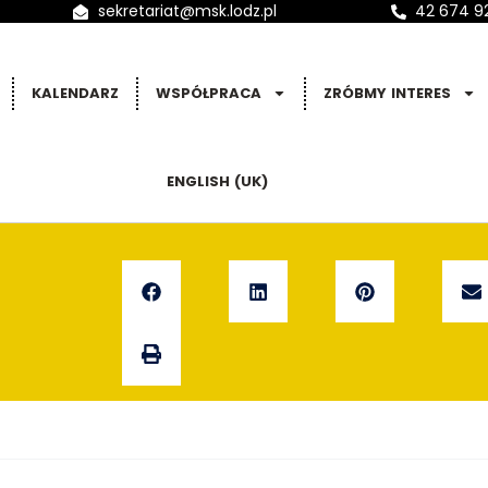
sekretariat@msk.lodz.pl
42 674 9
KALENDARZ
WSPÓŁPRACA
ZRÓBMY INTERES
ENGLISH (UK)