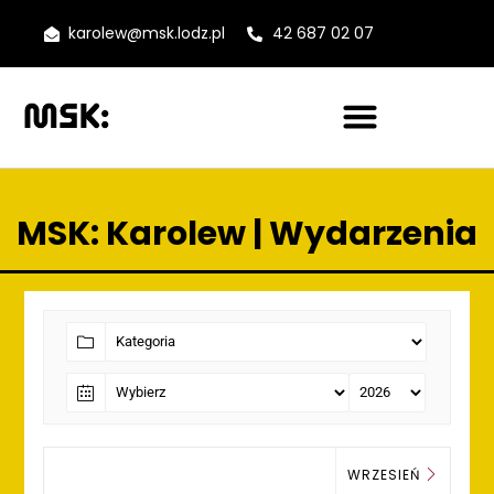
karolew@msk.lodz.pl
42 687 02 07
MSK: Karolew | Wydarzenia
WRZESIEŃ