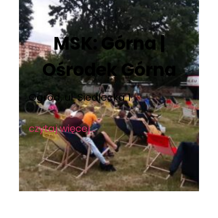
MSK: Górna |
Ośrodek Górna
Ogród, ul. Siedlecka 1
czytaj więcej…