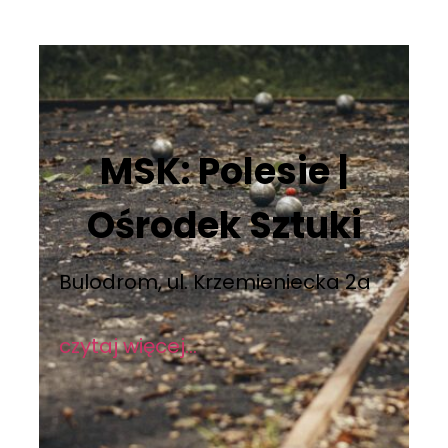
MSK: Polesie |
Ośrodek Sztuki
Bulodrom, ul. Krzemieniecka 2a
czytaj więcej…