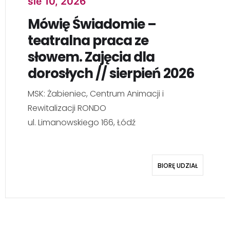
sie 11, 2026
Klub Brydża dla seniorów
MSK: Polesie, Ośrodek Sztuki
ul. Krzemieniecka 2a, Łódź
POKAŻ SZCZEGÓŁY