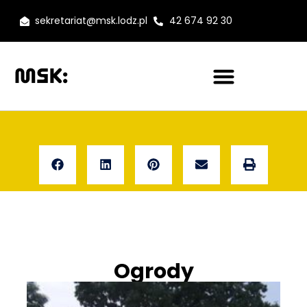
sekretariat@msk.lodz.pl
42 674 92 30
Ogrody