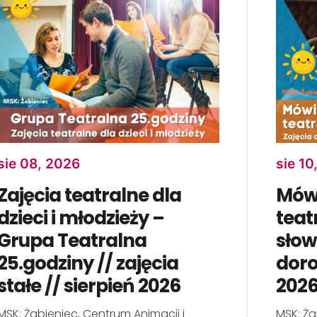
sie 08, 2026
sie 10
Zajęcia teatralne dla
Mów
dzieci i młodzieży –
teat
Grupa Teatralna
słow
25.godziny // zajęcia
doro
stałe // sierpień 2026
202
MSK: Żabieniec, Centrum Animacji i
MSK: Ża