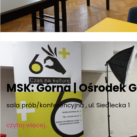
MSK: Górna | Ośrodek 
sala prób/konferencyjna , ul. Siedlecka 1
czytaj więcej…