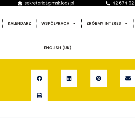
sekretariat@msk.lodz.pl
42 674 92
KALENDARZ
WSPÓŁPRACA
ZRÓBMY INTERES
ENGLISH (UK)