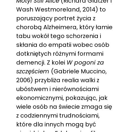
Motyl Still Alice
(Richard Glatzer i
Wash Westmoreland, 2014) to
poruszający portret życia z
chorobą Alzheimera, który łamie
tabu wokół tego schorzenia i
skłania do empatii wobec osób
dotkniętych różnymi formami
demencji. Z kolei
W pogoni za
szczęściem
(Gabriele Muccino,
2006) przybliża realia walki z
ubóstwem i nierównościami
ekonomicznymi, pokazując, jak
wiele osób na świecie zmaga się
z codziennymi trudnościami,
które dla innych mogą być