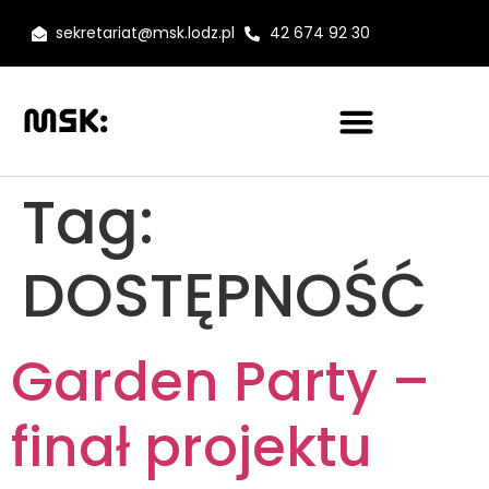
sekretariat@msk.lodz.pl
42 674 92 30
Tag:
DOSTĘPNOŚĆ
Garden Party –
finał projektu