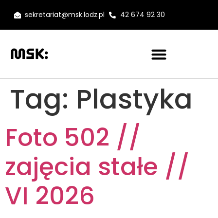
sekretariat@msk.lodz.pl
42 674 92 30
Tag:
Plastyka
Foto 502 //
zajęcia stałe //
VI 2026