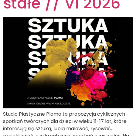
stałe // VI 2026
Studio Plastyczne Plama to propozycja cyklicznych
spotkań twórczych dla dzieci w wieku 11-17 lat, które
interesują się sztuką, lubią malować, rysować,
projektować, czy kreatywnie spędzać czas wolny. Na