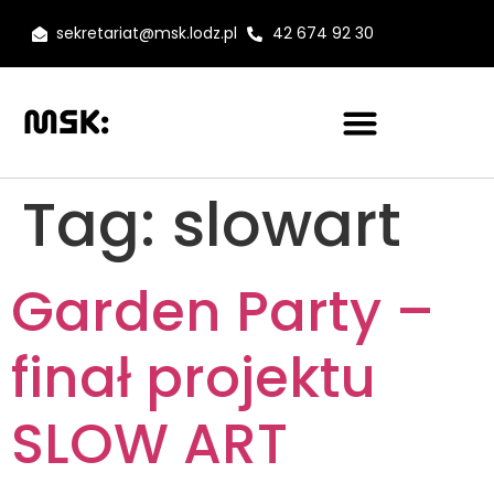
sekretariat@msk.lodz.pl
42 674 92 30
Tag:
slowart
Garden Party –
finał projektu
SLOW ART