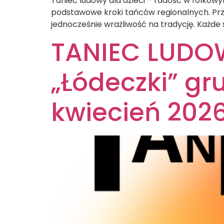
Taniec ludowy dla dzieci – radość w folko
podstawowe kroki tańców regionalnych. Prze
jednocześnie wrażliwość na tradycję. Każde
TANIEC LUDOWY
„Łódeczki” gru
kwiecień 202