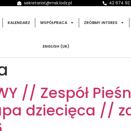
sekretariat@msk.lodz.pl
42 674 92
KALENDARZ
WSPÓŁPRACA
ZRÓBMY INTERES
ENGLISH (UK)
a
 // Zespół Pieśn
pa dziecięca // za
6