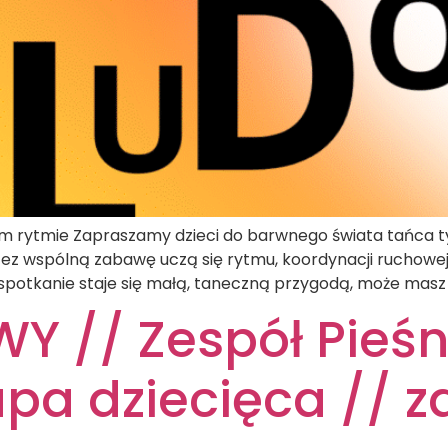
wym rytmie Zapraszamy dzieci do barwnego świata tańca 
z wspólną zabawę uczą się rytmu, koordynacji ruchowej i
 spotkanie staje się małą, taneczną przygodą, może masz 
 // Zespół Pieśn
pa dziecięca // za