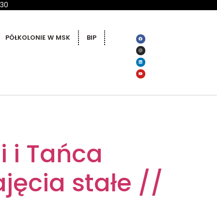
 30
PÓŁKOLONIE W MSK
BIP
i i Tańca
jęcia stałe //