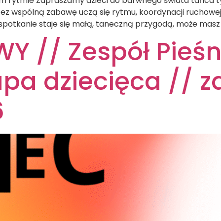
wym rytmie Zapraszamy dzieci do barwnego świata tańca 
z wspólną zabawę uczą się rytmu, koordynacji ruchowej i
 spotkanie staje się małą, taneczną przygodą, może masz 
 // Zespół Pieśn
pa dziecięca // za
6