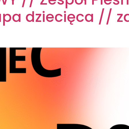
pa dziecięca // za