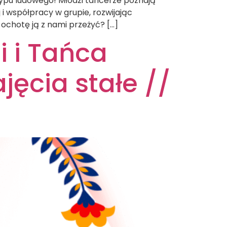
typu ludowego! Młodzi tancerze poznają
 współpracy w grupie, rozwijając
ochotę ją z nami przeżyć? […]
i i Tańca
jęcia stałe //