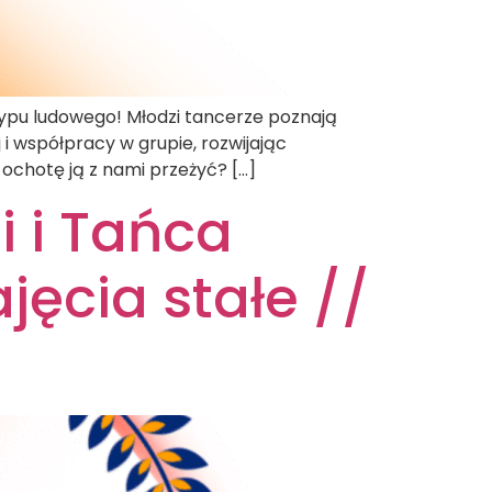
typu ludowego! Młodzi tancerze poznają
 współpracy w grupie, rozwijając
ochotę ją z nami przeżyć? […]
i i Tańca
jęcia stałe //