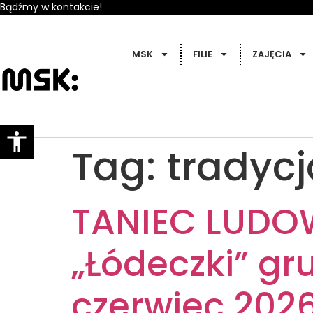
Bądźmy w kontakcie!
MSK
FILIE
ZAJĘCIA
Tag:
tradycj
TANIEC LUDOWY
„Łódeczki” gru
czerwiec 202