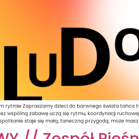
wym rytmie Zapraszamy dzieci do barwnego świata tańca 
z wspólną zabawę uczą się rytmu, koordynacji ruchowej i
 spotkanie staje się małą, taneczną przygodą, może masz 
 // Zespół Pieśn