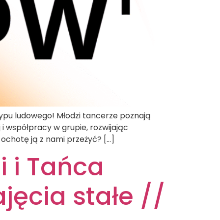
typu ludowego! Młodzi tancerze poznają
 współpracy w grupie, rozwijając
ochotę ją z nami przeżyć? […]
i i Tańca
jęcia stałe //