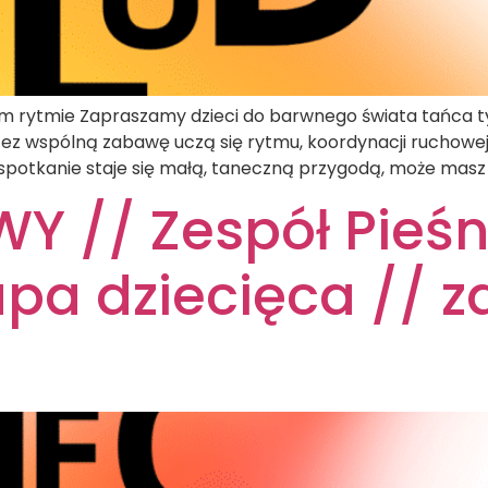
wym rytmie Zapraszamy dzieci do barwnego świata tańca 
z wspólną zabawę uczą się rytmu, koordynacji ruchowej i
 spotkanie staje się małą, taneczną przygodą, może masz 
 // Zespół Pieśn
pa dziecięca // za