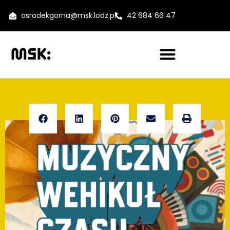
osrodekgorna@msk.lodz.pl
42 684 66 47