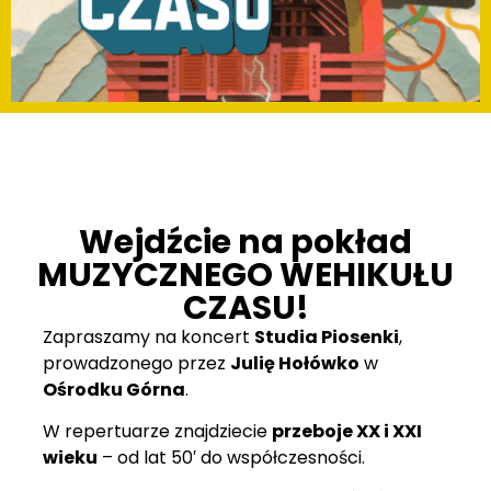
Wejdźcie na pokład
MUZYCZNEGO WEHIKUŁU
CZASU!
Zapraszamy na koncert
Studia Piosenki
,
prowadzonego przez
Julię Hołówko
w
Ośrodku Górna
.
W repertuarze znajdziecie
przeboje XX i XXI
wieku
– od lat 50′ do współczesności.