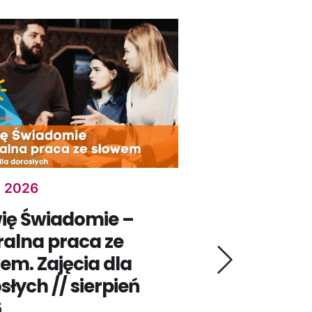
, 2026
sie 11, 2026
ię Świadomie –
Klub Bry
ralna praca ze
senioró
em. Zajęcia dla
MSK: Polesie, 
słych // sierpień
ul. Krzemienie
6