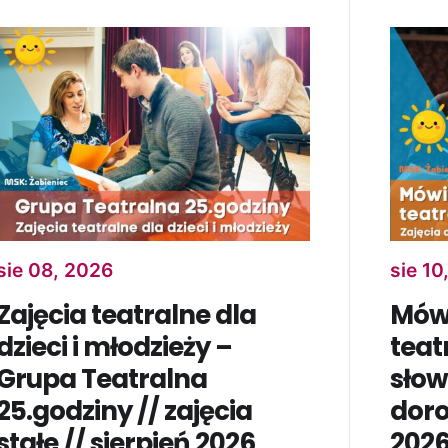
sie 08, 2026
sie 10
Zajęcia teatralne dla
Mów
dzieci i młodzieży –
teat
Grupa Teatralna
słow
25.godziny // zajęcia
doro
stałe // sierpień 2026
202