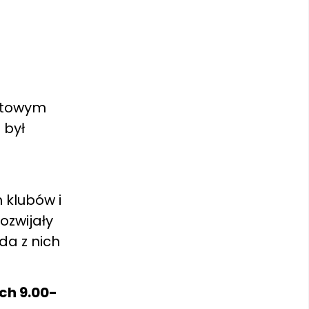
rtowym
 był
 klubów i
ozwijały
da z nich
ch 9.00-