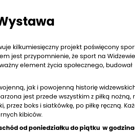
! Wystawa
e kilkumiesięczny projekt poświęcony spo
elem jest przypomnienie, że sport na Widzewie
ił ważny element życia społecznego, budował
enną, jak i powojenną historię widzewskich
arzona jest przede wszystkim z piłką nożną, r
i, przez boks i siatkówkę, po piłkę ręczną. Każ
rnych kibiców.
chód od poniedziałku do piątku w godzina