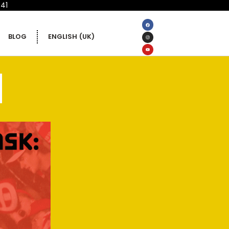
 41
BLOG
ENGLISH (UK)