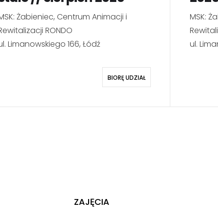
MSK: Żabieniec, Centrum Animacji i
MSK: Ża
Rewitalizacji RONDO
Rewital
ul. Limanowskiego 166, Łódź
ul. Lim
BIORĘ UDZIAŁ
ZAJĘCIA