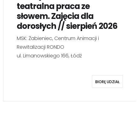
MSK: Polesie, Ośrodek Sztuki
ul. Krzemieniecka 2a, Łódź
POKAŻ SZCZEGÓŁY