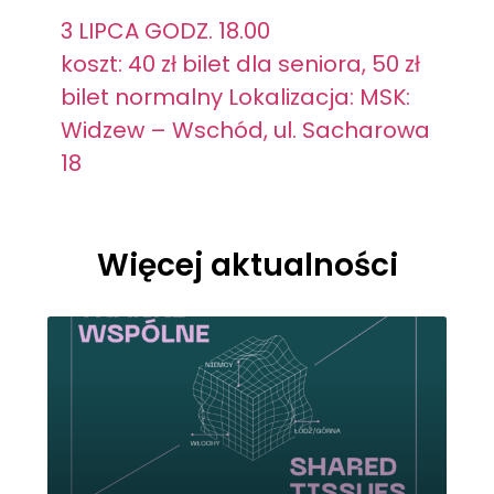
3 LIPCA GODZ. 18.00
koszt: 40 zł bilet dla seniora, 50 zł
bilet normalny Lokalizacja: MSK:
Widzew – Wschód, ul. Sacharowa
18
Więcej aktualności