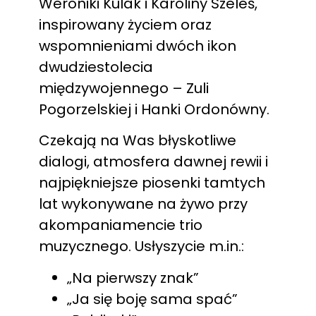
Weroniki Kulak i Karoliny Szeleś,
inspirowany życiem oraz
wspomnieniami dwóch ikon
dwudziestolecia
międzywojennego – Zuli
Pogorzelskiej i Hanki Ordonówny.
Czekają na Was błyskotliwe
dialogi, atmosfera dawnej rewii i
najpiękniejsze piosenki tamtych
lat wykonywane na żywo przy
akompaniamencie trio
muzycznego. Usłyszycie m.in.:
„Na pierwszy znak”
„Ja się boję sama spać”