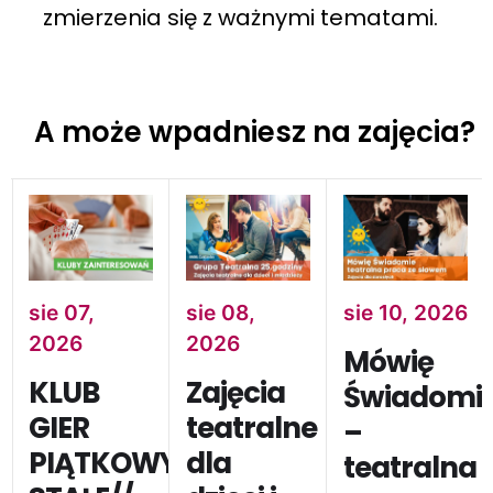
zmierzenia się z ważnymi tematami.
A może wpadniesz na zajęcia?
sie 07,
sie 08,
sie 10, 2026
2026
2026
Mówię
KLUB
Zajęcia
Świadomi
GIER
teatralne
–
PIĄTKOWYCH//ZAJĘCIA
dla
teatralna