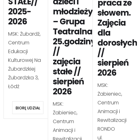
STAŁE//
dzieci i
praca ze
2025-
młodzieży
słowem.
2026
– Grupa
Zajęcia
Teatralna
dla
MSK: Żubardź,
25.godziny
dorosłych
Centrum
//
//
Edukacji
zajęcia
Kulturowej Na
sierpień
Żubardzkiej
stałe //
2026
Żubardzka 3,
sierpień
MSK:
Łódź
2026
Żabieniec,
Centrum
MSK:
BIORĘ UDZIAŁ
Animacji i
Żabieniec,
Rewitalizacji
Centrum
RONDO
Animacji i
ul.
Rewitalizacji