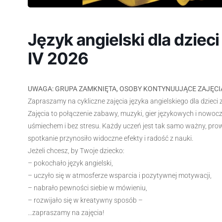
Język angielski dla dzieci – 
IV 2026
UWAGA: GRUPA ZAMKNIĘTA, OSOBY KONTYNUUJĄCE ZAJĘCI
Zapraszamy na cykliczne zajęcia języka angielskiego dla dzieci z k
Zajęcia to połączenie zabawy, muzyki, gier językowych i nowocze
uśmiechem i bez stresu. Każdy uczeń jest tak samo ważny, pro
spotkanie przynosiło widoczne efekty i radość z nauki.
Jeżeli chcesz, by Twoje dziecko:
– pokochało język angielski,
– uczyło się w atmosferze wsparcia i pozytywnej motywacji,
– nabrało pewności siebie w mówieniu,
– rozwijało się w kreatywny sposób –
…zapraszamy na zajęcia!