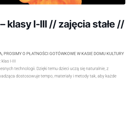
klasy I-III // zajęcia stałe //
A, PROSIMY O PŁATNOŚCI GOTÓWKOWE W KASIE DOMU KULTURY
las I-III
snych technologii. Dzięki temu dzieci uczą się naturalnie, z
wadząca dostosowuje tempo, materiały i metody tak, aby każde