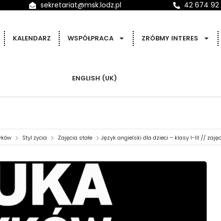
sekretariat@msk.lodz.pl
42 674 92
KALENDARZ
WSPÓŁPRACA
ZRÓBMY INTERES
ENGLISH (UK)
yków
Styl życia
Zajęcia stałe
Język angielski dla dzieci – klasy I-III // zaję