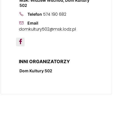
MSK: Widzew Wschód, Dom Kultury
502
574 190 682
Telefon
Email
domkultury502@msk.lodz.pl
INNI ORGANIZATORZY
Dom Kultury 502