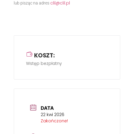
clil@clil.pl
lub pisząc na adres
KOSZT:
Wstęp bezpłatny
DATA
22 kwi 2026
Zakończone!