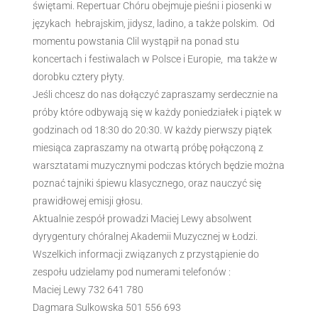
świętami. Repertuar Chóru obejmuje pieśni i piosenki w
językach hebrajskim, jidysz, ladino, a także polskim. Od
momentu powstania Clil wystąpił na ponad stu
koncertach i festiwalach w Polsce i Europie, ma także w
dorobku cztery płyty.
Jeśli chcesz do nas dołączyć zapraszamy serdecznie na
próby które odbywają się w każdy poniedziałek i piątek w
godzinach od 18:30 do 20:30. W każdy pierwszy piątek
miesiąca zapraszamy na otwartą próbę połączoną z
warsztatami muzycznymi podczas których będzie można
poznać tajniki śpiewu klasycznego, oraz nauczyć się
prawidłowej emisji głosu.
Aktualnie zespół prowadzi Maciej Lewy absolwent
dyrygentury chóralnej Akademii Muzycznej w Łodzi.
Wszelkich informacji związanych z przystąpienie do
zespołu udzielamy pod numerami telefonów :
Maciej Lewy 732 641 780
Dagmara Sulkowska 501 556 693