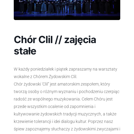
Chór Clil // zajęcia
stałe
W każdy poniedziałek i piątek zapraszamy na warsztaty
wokalne z Chórem Żydowskim Clil.
Chór żydowski 'Clil” jest amatorskim zespołem, który
tworzą osoby o różnym wyznaniu i pochodzeniu czerpiąc
radość ze wspólnego muzykowania. Celem Chóru jest
przede wszystkim ocalenie od zapomnienia i
kultywowanie żydowskich tradycji muzycznych, a także
krzewienie tolerancji i idei dialogu kultur. Poprzez nasz
śpiew zapoznajemy słuchaczy z żydowskimi zwyczajami i