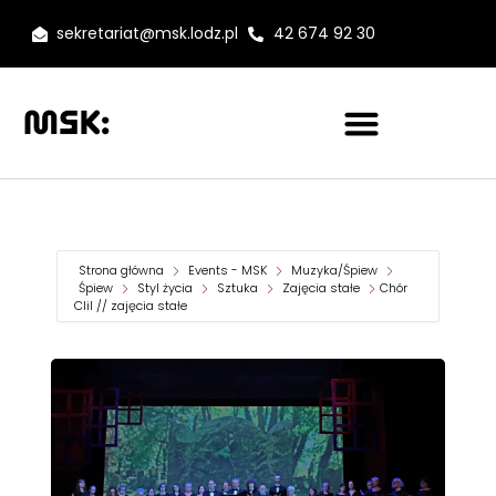
sekretariat@msk.lodz.pl
42 674 92 30
Strona główna
Events - MSK
Muzyka/Śpiew
Śpiew
Styl życia
Sztuka
Zajęcia stałe
Chór
Clil // zajęcia stałe