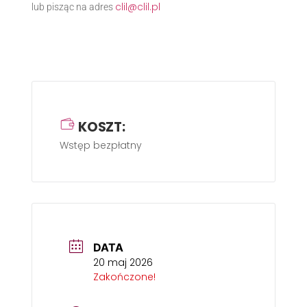
clil@clil.pl
lub pisząc na adres
KOSZT:
Wstęp bezpłatny
DATA
20 maj 2026
Zakończone!