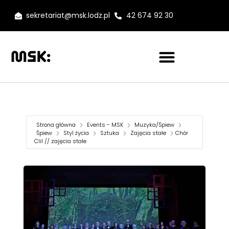
sekretariat@msk.lodz.pl
42 674 92 30
Strona główna
Events - MSK
Muzyka/Śpiew
Śpiew
Styl życia
Sztuka
Zajęcia stałe
Chór
Clil // zajęcia stałe