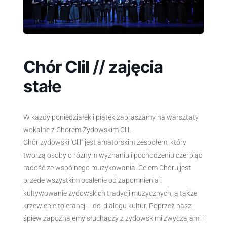
Chór Clil // zajęcia
stałe
W każdy poniedziałek i piątek zapraszamy na warsztaty
wokalne z Chórem Żydowskim Clil.
Chór żydowski 'Clil” jest amatorskim zespołem, który
tworzą osoby o różnym wyznaniu i pochodzeniu czerpiąc
radość ze wspólnego muzykowania. Celem Chóru jest
przede wszystkim ocalenie od zapomnienia i
kultywowanie żydowskich tradycji muzycznych, a także
krzewienie tolerancji i idei dialogu kultur. Poprzez nasz
śpiew zapoznajemy słuchaczy z żydowskimi zwyczajami i