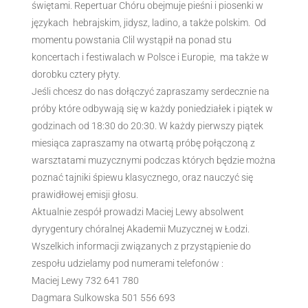
świętami. Repertuar Chóru obejmuje pieśni i piosenki w
językach hebrajskim, jidysz, ladino, a także polskim. Od
momentu powstania Clil wystąpił na ponad stu
koncertach i festiwalach w Polsce i Europie, ma także w
dorobku cztery płyty.
Jeśli chcesz do nas dołączyć zapraszamy serdecznie na
próby które odbywają się w każdy poniedziałek i piątek w
godzinach od 18:30 do 20:30. W każdy pierwszy piątek
miesiąca zapraszamy na otwartą próbę połączoną z
warsztatami muzycznymi podczas których będzie można
poznać tajniki śpiewu klasycznego, oraz nauczyć się
prawidłowej emisji głosu.
Aktualnie zespół prowadzi Maciej Lewy absolwent
dyrygentury chóralnej Akademii Muzycznej w Łodzi.
Wszelkich informacji związanych z przystąpienie do
zespołu udzielamy pod numerami telefonów :
Maciej Lewy 732 641 780
Dagmara Sulkowska 501 556 693