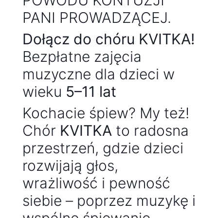
POWODU KONTUZJI
PANI PROWADZĄCEJ.
Dołącz do chóru KVITKA!
Bezpłatne zajęcia
muzyczne dla dzieci w
wieku
5–11 lat
Kochacie śpiew? My też!
Chór
KVITKA
to radosna
przestrzeń, gdzie dzieci
rozwijają głos,
wrażliwość i pewność
siebie – poprzez muzykę i