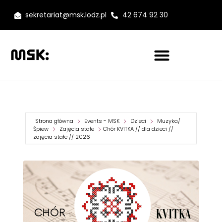
sekretariat@msk.lodz.pl
42 674 92 30
Strona główna
Events - MSK
Dzieci
Muzyka/
Śpiew
Zajęcia stałe
Chór KVITKA // dla dzieci //
zajęcia stałe // 2026