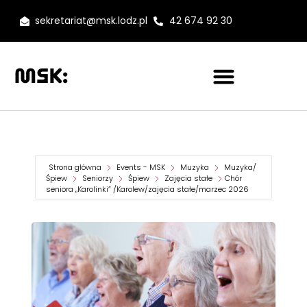
sekretariat@msk.lodz.pl
42 674 92 30
Strona główna
Events - MSK
Muzyka
Muzyka/
Śpiew
Seniorzy
Śpiew
Zajęcia stałe
Chór
seniora „Karolinki” /Karolew/zajęcia stałe/marzec 2026