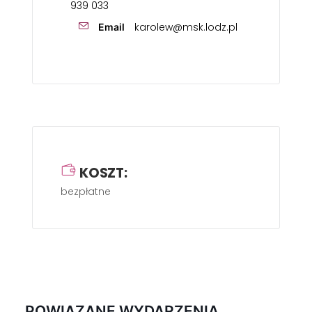
939 033
karolew@msk.lodz.pl
Email
KOSZT:
bezpłatne
POWIĄZANE WYDARZENIA