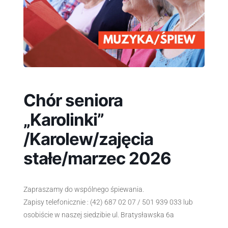
Chór seniora
„Karolinki”
/Karolew/zajęcia
stałe/marzec 2026
Zapraszamy do wspólnego śpiewania.
Zapisy telefonicznie : (42) 687 02 07 / 501 939 033 lub
osobiście w naszej siedzibie ul. Bratysławska 6a