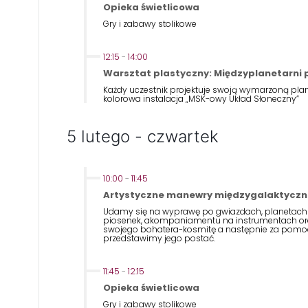
Opieka świetlicowa
Gry i zabawy stolikowe
12:15
-
14:00
Warsztat plastyczny: Międzyplanetarni 
Każdy uczestnik projektuje swoją wymarzoną pla
kolorowa instalacja „MSK-owy Układ Słoneczny”
5 lutego - czwartek
10:00
-
11:45
Artystyczne manewry międzygalaktyczn
Udamy się na wyprawę po gwiazdach, planetach i
piosenek, akompaniamentu na instrumentach or
swojego bohatera-kosmitę a następnie za pomocą
przedstawimy jego postać.
11:45
-
12:15
Opieka świetlicowa
Gry i zabawy stolikowe