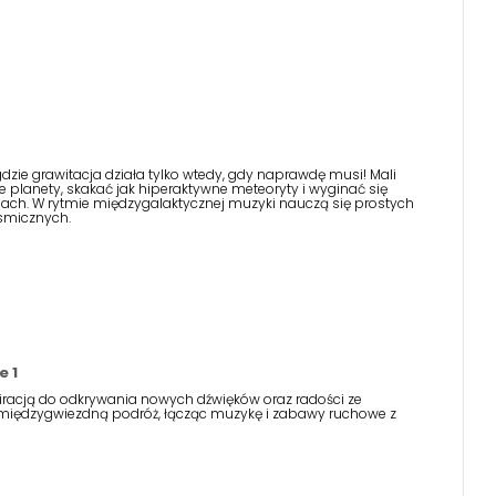
zie grawitacja działa tylko wtedy, gdy naprawdę musi! Mali
e planety, skakać jak hiperaktywne meteoryty i wyginać się
ogach. W rytmie międzygalaktycznej muzyki nauczą się prostych
osmicznych.
 1
piracją do odkrywania nowych dźwięków oraz radości ze
międzygwiezdną podróż, łącząc muzykę i zabawy ruchowe z