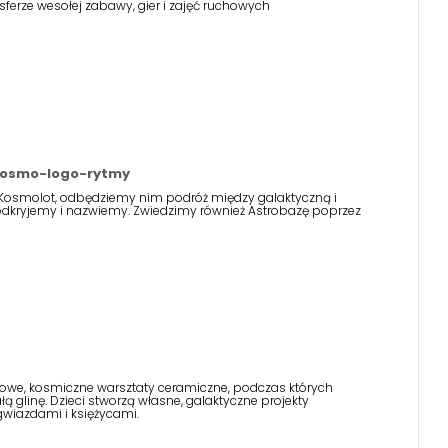
sferze wesołej zabawy, gier i zajęć ruchowych
 Kosmo-logo-rytmy
Kosmolot, odbędziemy nim podróż między galaktyczną i
odkryjemy i nazwiemy. Zwiedzimy również Astrobazę poprzez
we, kosmiczne warsztaty ceramiczne, podczas których
ą glinę. Dzieci stworzą własne, galaktyczne projekty
gwiazdami i księżycami.