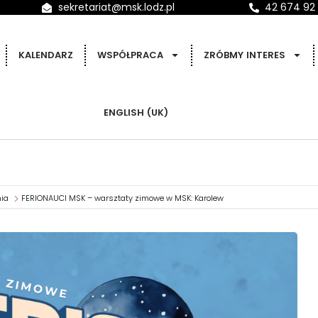
sekretariat@msk.lodz.pl
42 674 92
KALENDARZ
WSPÓŁPRACA
ZRÓBMY INTERES
ENGLISH (UK)
ia
FERIONAUCI MSK – warsztaty zimowe w MSK: Karolew