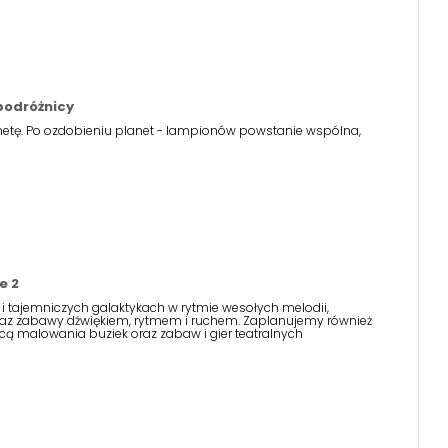
podróżnicy
netę. Po ozdobieniu planet - lampionów powstanie wspólna,
e 2
 tajemniczych galaktykach w rytmie wesołych melodii,
az zabawy dźwiękiem, rytmem i ruchem. Zaplanujemy również
 malowania buziek oraz zabaw i gier teatralnych