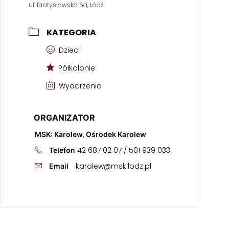
ul. Bratysławska 6a, Łódź
KATEGORIA
Dzieci
Półkolonie
Wydarzenia
ORGANIZATOR
MSK: Karolew, Ośrodek Karolew
42 687 02 07 / 501 939 033
Telefon
karolew@msk.lodz.pl
Email