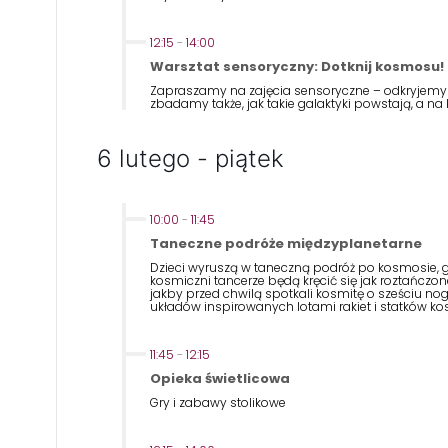
12:15
-
14:00
Warsztat sensoryczny: Dotknij kosmosu!
Zapraszamy na zajęcia sensoryczne – odkryjemy n
zbadamy także, jak takie galaktyki powstają, a n
6 lutego - piątek
10:00
-
11:45
Taneczne podróże międzyplanetarne
Dzieci wyruszą w taneczną podróż po kosmosie, gd
kosmiczni tancerze będą kręcić się jak roztańczon
jakby przed chwilą spotkali kosmitę o sześciu n
układów inspirowanych lotami rakiet i statków k
11:45
-
12:15
Opieka świetlicowa
Gry i zabawy stolikowe