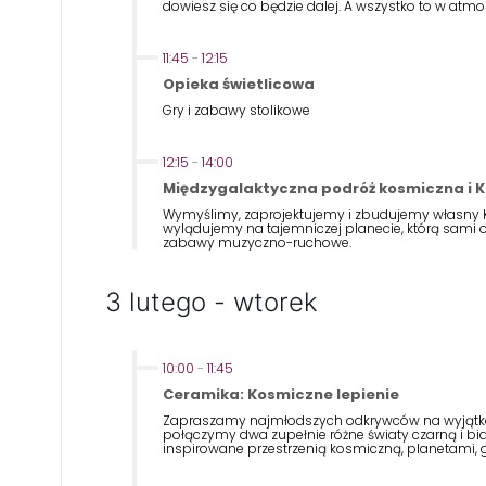
dowiesz się co będzie dalej. A wszystko to w atmo
11:45
-
12:15
Opieka świetlicowa
Gry i zabawy stolikowe
12:15
-
14:00
Międzygalaktyczna podróż kosmiczna i
Wymyślimy, zaprojektujemy i zbudujemy własny 
wylądujemy na tajemniczej planecie, którą sami 
zabawy muzyczno-ruchowe.
3 lutego - wtorek
10:00
-
11:45
Ceramika: Kosmiczne lepienie
Zapraszamy najmłodszych odkrywców na wyjątko
połączymy dwa zupełnie różne światy czarną i biał
inspirowane przestrzenią kosmiczną, planetami, 