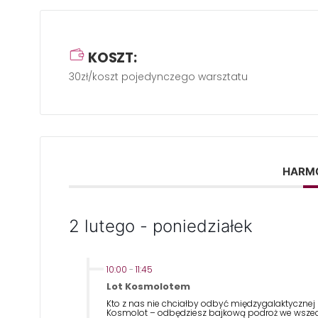
KOSZT:
30zł/koszt pojedynczego warsztatu
HARM
2 lutego - poniedziałek
10:00
-
11:45
Lot Kosmolotem
Kto z nas nie chciałby odbyć międzygalaktycznej
Kosmolot – odbędziesz bajkową podroż we wszec