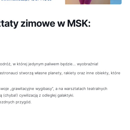
taty zimowe w MSK:
podróż, w której jedynym paliwem będzie… wyobraźnia!
stronauci stworzą własne planety, rakiety oraz inne obiekty, które
oje „grawitacyjne wygibasy”, a na warsztatach teatralnych
 (chyba!) cywilizacją z odległej galaktyki.
iezdnych przygód.