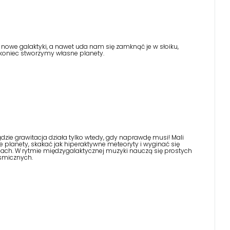
owe galaktyki, a nawet uda nam się zamknąć je w słoiku,
a koniec stworzymy własne planety.
zie grawitacja działa tylko wtedy, gdy naprawdę musi! Mali
e planety, skakać jak hiperaktywne meteoryty i wyginać się
ogach. W rytmie międzygalaktycznej muzyki nauczą się prostych
osmicznych.