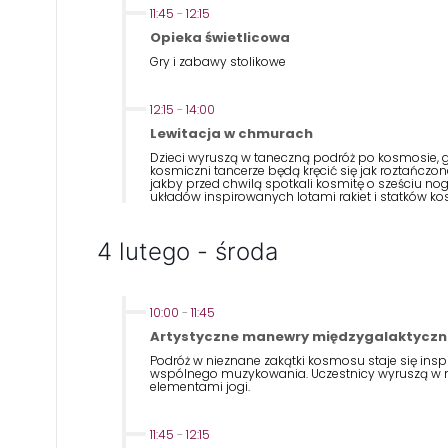
11:45
-
12:15
Opieka świetlicowa
Gry i zabawy stolikowe
12:15
-
14:00
Lewitacja w chmurach
Dzieci wyruszą w taneczną podróż po kosmosie, gd
kosmiczni tancerze będą kręcić się jak roztańczon
jakby przed chwilą spotkali kosmitę o sześciu n
układów inspirowanych lotami rakiet i statków k
4 lutego - środa
10:00
-
11:45
Artystyczne manewry międzygalaktyczne
Podróż w nieznane zakątki kosmosu staje się ins
wspólnego muzykowania. Uczestnicy wyruszą w 
elementami jogi.
11:45
-
12:15