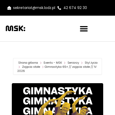
sekretariat@msk.lodz.pl
42 674 92 30
Strona główna
Events - MSK
Seniorzy
Styl życia
Zajęcia stałe
Gimnastyka 65+ // zajęcia stałe // IV
2026