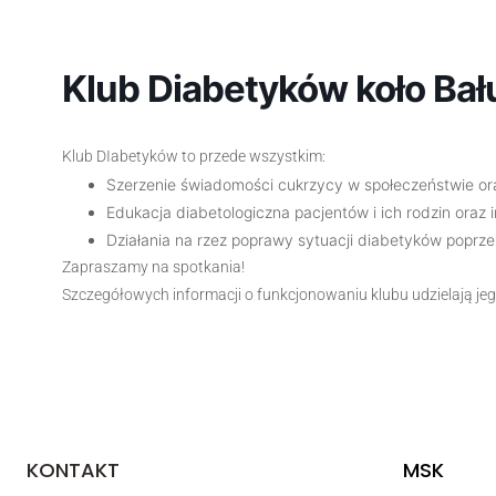
Klub Diabetyków koło Bału
Klub DIabetyków to przede wszystkim:
Szerzenie świadomości cukrzycy w społeczeństwie or
Edukacja diabetologiczna pacjentów i ich rodzin oraz
Działania na rzez poprawy sytuacji diabetyków poprzez
Zapraszamy na spotkania!
Szczegółowych informacji o funkcjonowaniu klubu udzielają jeg
KONTAKT
MSK