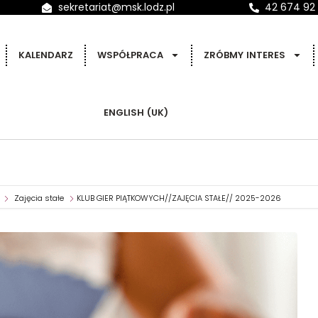
sekretariat@msk.lodz.pl
42 674 92
KALENDARZ
WSPÓŁPRACA
ZRÓBMY INTERES
ENGLISH (UK)
Zajęcia stałe
KLUB GIER PIĄTKOWYCH//ZAJĘCIA STAŁE// 2025-2026