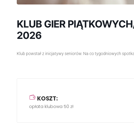
KLUB GIER PIĄTKOWYCH/
2026
Klub powstał z inicjatywy seniorów. Na co tygodniowych spotka
KOSZT:
opłata klubowa 50 zł