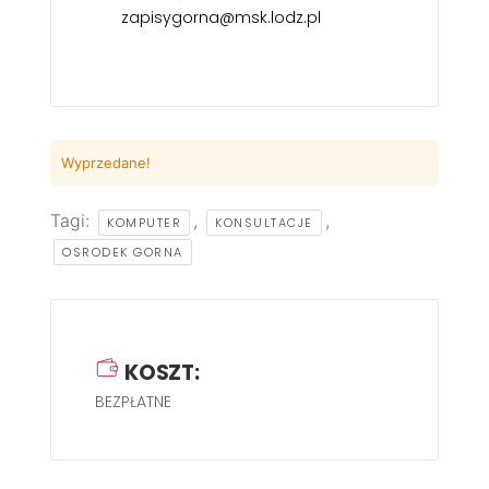
zapisygorna@msk.lodz.pl
Wyprzedane!
Tagi:
,
,
KOMPUTER
KONSULTACJE
OSRODEK GORNA
KOSZT:
BEZPŁATNE