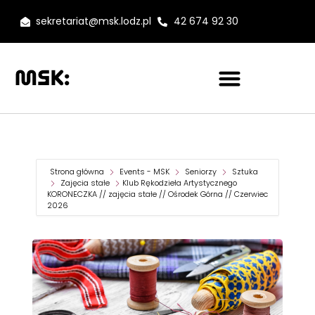
sekretariat@msk.lodz.pl
42 674 92 30
Strona główna
Events - MSK
Seniorzy
Sztuka
Zajęcia stałe
Klub Rękodzieła Artystycznego
KORONECZKA // zajęcia stałe // Ośrodek Górna // Czerwiec
2026