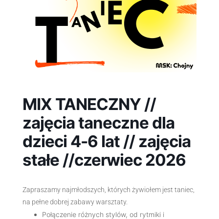
MIX TANECZNY //
zajęcia taneczne dla
dzieci 4-6 lat // zajęcia
stałe //czerwiec 2026
Zapraszamy najmłodszych, których żywiołem jest taniec,
na pełne dobrej zabawy warsztaty.
Połączenie różnych stylów, od rytmiki i