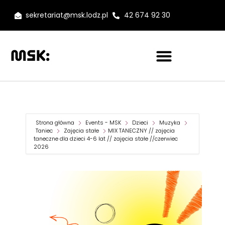
sekretariat@msk.lodz.pl
42 674 92 30
Strona główna
Events - MSK
Dzieci
Muzyka
Taniec
Zajęcia stałe
MIX TANECZNY // zajęcia
taneczne dla dzieci 4-6 lat // zajęcia stałe //czerwiec
2026