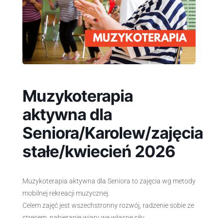
Muzykoterapia
aktywna dla
Seniora/Karolew/zajęcia
stałe/kwiecień 2026
Muzykoterapia aktywna dla Seniora to zajęcia wg metody
mobilnej rekreacji muzycznej.
Celem zajęć jest wszechstronny rozwój, radzenie sobie ze
stresem, nabieranie wiary we własne siły.