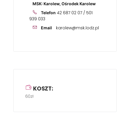
MSK: Karolew, Ośrodek Karolew
42 687 02 07 / 501
Telefon
939 033
karolew@msk.lodz.pl
Email
KOSZT:
60zł