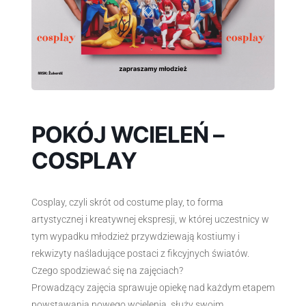
POKÓJ WCIELEŃ –
COSPLAY
Cosplay, czyli skrót od costume play, to forma
artystycznej i kreatywnej ekspresji, w której uczestnicy w
tym wypadku młodzież przywdziewają kostiumy i
rekwizyty naśladujące postaci z fikcyjnych światów.
Czego spodziewać się na zajęciach?
Prowadzący zajęcia sprawuje opiekę nad każdym etapem
powstawania nowego wcielenia, służy swoim