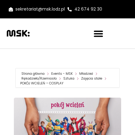
sekretariat@msk.lodz.pl
42 674 92 30
Strona główna
Events - MSK
Młodzież
Rękodzieło/Rzemiosło
Sztuka
Zajęcia stałe
POKÓJ WCIELEŃ – COSPLAY