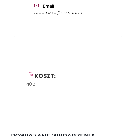
Email
zubardzka@msk.lodz.pl
KOSZT:
40 zł