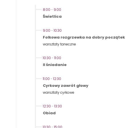
8:00
-
9:00
Świetlica
9:00
-
10:30
Folkowa rozgrzewka na dobry początek
warsztaty taneczne
10:30
-
11:00
II śniadanie
11.00
-
12:30
Cyrkowy zawrót głowy
warsztaty cyrkowe
12:30
-
13:30
Obiad
13:30
-
15:00