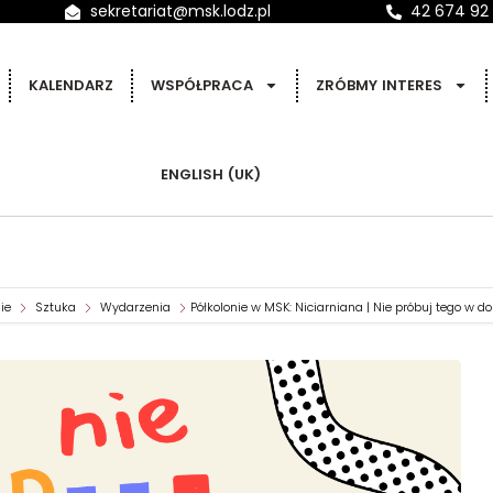
sekretariat@msk.lodz.pl
42 674 92
KALENDARZ
WSPÓŁPRACA
ZRÓBMY INTERES
ENGLISH (UK)
ie
Sztuka
Wydarzenia
Półkolonie w MSK: Niciarniana | Nie próbuj tego w 