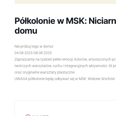
Półkolonie w MSK: Niciarn
domu
Nie próbuj tego w domu!
04.08.2025-08.08.2025
Zapraszamy na tydzień pełen emocji, kolorów, artystycznych pr
twórczych warsztatów, ruchu i integracyjnych aktywności. W p
oraz oryginalne warsztaty plastyczne.
UWAGA półkolonie będą odbywać się w MSK: Widzew Wschód –