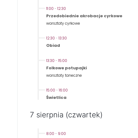
11:00
-
12:30
Przedobiednie akrobacje cyrkowe
warsztaty cyrkowe
12:30
-
13:30
Obiad
13:30
-
15:00
Folkowe potupajki
warsztaty taneczne
15:00
-
16:00
Świetlica
7 sierpnia (czwartek)
8:00
-
9:00