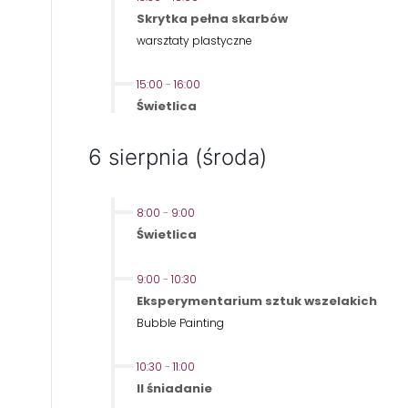
Skrytka pełna skarbów
warsztaty plastyczne
15:00
-
16:00
Świetlica
6 sierpnia (środa)
8:00
-
9:00
Świetlica
9:00
-
10:30
Eksperymentarium sztuk wszelakich
Bubble Painting
10:30
-
11:00
II śniadanie