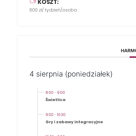
KOSZT:
600 zł/ tydzień/osoba
HARM
4 sierpnia (poniedziałek)
8:00
-
9:00
Świetlica
9:00
-
10:30
Gry i zabawy integracyjne