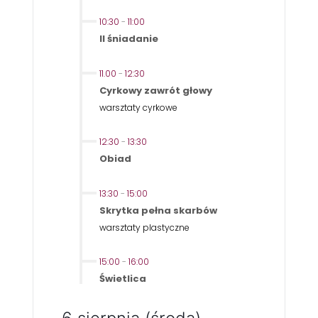
10:30
-
11:00
II śniadanie
11.00
-
12:30
Cyrkowy zawrót głowy
warsztaty cyrkowe
12:30
-
13:30
Obiad
13:30
-
15:00
Skrytka pełna skarbów
warsztaty plastyczne
15:00
-
16:00
Świetlica