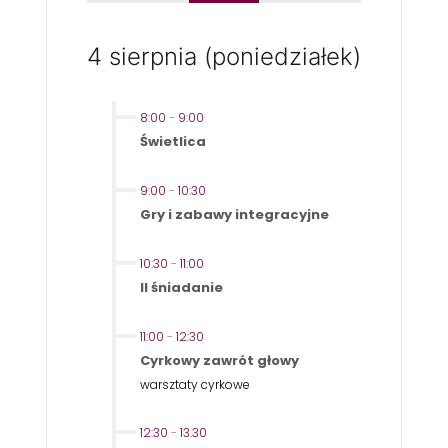
4 sierpnia (poniedziałek)
8:00
-
9:00
Świetlica
9:00
-
10:30
Gry i zabawy integracyjne
10:30
-
11:00
II śniadanie
11:00
-
12:30
Cyrkowy zawrót głowy
warsztaty cyrkowe
12:30
-
13.30