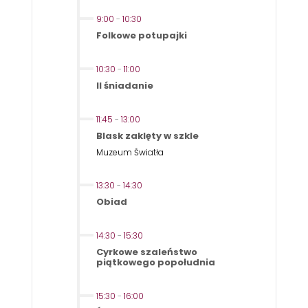
9:00
-
10:30
Folkowe potupajki
10:30
-
11:00
II śniadanie
11:45
-
13:00
Blask zaklęty w szkle
Muzeum Światła
13:30
-
14:30
Obiad
14:30
-
15:30
Cyrkowe szaleństwo
piątkowego popołudnia
15:30
-
16:00