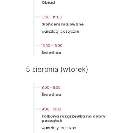
Obiad
13:30
-
15:00
Słońcem malowane
warsztaty plastyczne
15:00
-
16:00
Świetlica
5 sierpnia (wtorek)
8:00
-
9:00
Świetlica
9:00
-
10:30
Folkowa rozgrzewka na dobry
początek
warsztaty taneczne