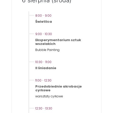
6 sierpnia (środa)
8:00
-
9:00
Świetlica
9:00
-
10:30
Eksperymentarium sztuk
wszelakich
Bubble Painting
10:30
-
11:00
II śniadanie
11:00
-
12:30
Przedobiednie akrobacje
cyrkowe
warsztaty cyrkowe
12:30
-
13:30