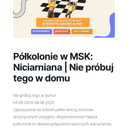
Półkolonie w MSK:
Niciarniana | Nie próbuj
tego w domu
Nie próbuj tego w domu!
04.08.2025-08.08.2025
Zapraszamy na tydzień pełen emocji, kolorów,
artystycznych przygód i eksperymentów! Nasze
półkolonie to idealne połączenie twórczych warsztatów,