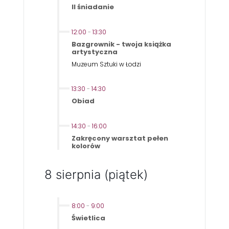
II śniadanie
12:00
-
13:30
Bazgrownik - twoja książka
artystyczna
Muzeum Sztuki w Łodzi
13:30
-
14:30
Obiad
14:30
-
16:00
Zakręcony warsztat pełen
kolorów
8 sierpnia (piątek)
8:00
-
9:00
Świetlica