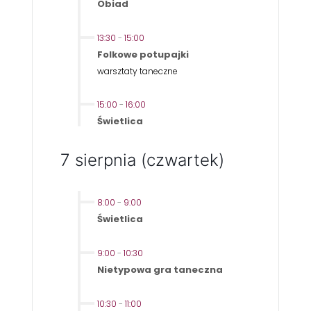
Obiad
13:30
-
15:00
Folkowe potupajki
warsztaty taneczne
15:00
-
16:00
Świetlica
7 sierpnia (czwartek)
8:00
-
9:00
Świetlica
9:00
-
10:30
Nietypowa gra taneczna
10:30
-
11:00