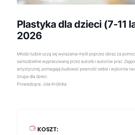
Plastyka dla dzieci (7-11 la
2026
Młodzi ludzie uczą się wyrażania myśli poprzez obraz za pomocą 
samodzielnie wypracowaną przez autorki i autorów prac. Zaj
artystycznej, pomagają budować pewność siebie i wyborów tw
Grupa dla dzieci.
Prowadząca: Jola Królicka
KOSZT: