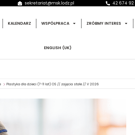
sekretariat@msk.lodz.pl
42 674 92
KALENDARZ
WSPÓŁPRACA
ZRÓBMY INTERES
ENGLISH (UK)
e
Plastyka dla dzieci (7-11 lat) OS // zajęcia stałe // V 2026