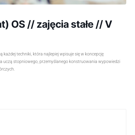
t) OS // zajęcia stałe // V
każdej techniki, która najlepiej wpisuje się w koncepcję
ęcia uczą stopniowego, przemyślanego konstruowania wypowiedzi
órczych.