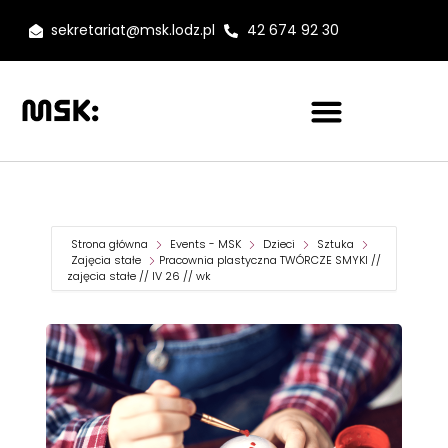
sekretariat@msk.lodz.pl
42 674 92 30
Strona główna
Events - MSK
Dzieci
Sztuka
Zajęcia stałe
Pracownia plastyczna TWÓRCZE SMYKI //
zajęcia stałe // IV 26 // wk