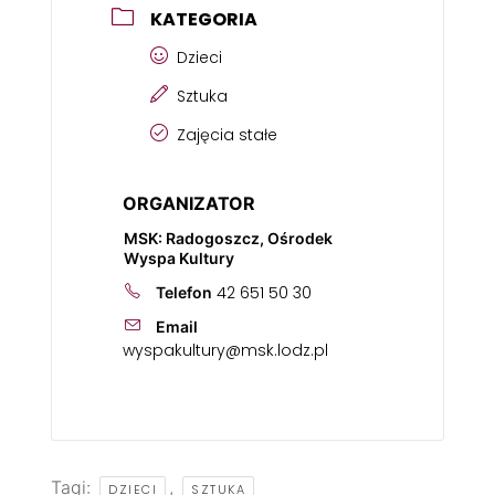
KATEGORIA
Dzieci
Sztuka
Zajęcia stałe
ORGANIZATOR
MSK: Radogoszcz, Ośrodek
Wyspa Kultury
42 651 50 30
Telefon
Email
wyspakultury@msk.lodz.pl
Tagi:
,
DZIECI
SZTUKA