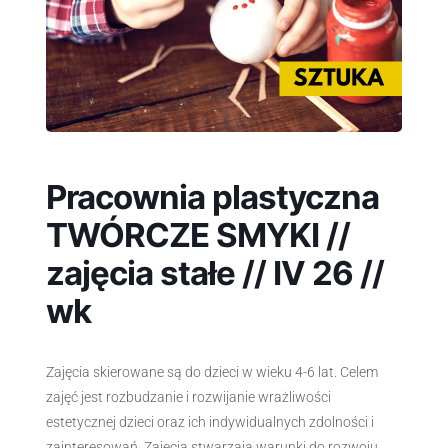
Pracownia plastyczna
TWÓRCZE SMYKI //
zajęcia stałe // IV 26 //
wk
Zajęcia skierowane są do dzieci w wieku 4-6 lat. Celem
zajęć jest rozbudzanie i rozwijanie wrażliwości
estetycznej dzieci oraz ich indywidualnych zdolności i
zainteresowań. Zajęcia stwarzają warunki do rozwoju