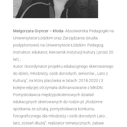
Małgorzata Gryncer – Kłoda-
Absolwentka Pedagogiki na
Uniwersytecie Łódzkim oraz Zarządzania (studia
podyplomowe) na Uniwersytecie Łódzkim. Pedagog,
instruktor, edukator, kierownik instytucji kultury ( przez 20
lat).;
Autor i koordynator projektu edukacyjnego skierowanego
do dzieci, młodzieży, osób dorosłych, seniorów „ Lato z
Kulturą”, na który placówka w latach: 2018-2020 ( 3
kolejne edycje) otrzymała dofinansowanie z MKiDN.
Pomysłodawca międzypokoleniowych działań
edukacyjnych skierowanych do rodzin pt „Rodzinne
spotkania ze sztuką, pomysłodawca konkursu
fotograficznego dla młodzieży i osób dorosłych Lato ,
lato, zostań dłużej”, realizator tematycznych, zabaw