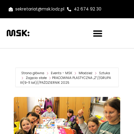
sekretariat@msk.lodz.pl
42 674 92 30
Strona główna
Events - MSK
Młodzież
Sztuka
Zajęcia stałe
PRACOWNIA PLASTYCZNA „Ż”//GRUPA
III(9-11 lat)//PAŹDZIERNIK 2025