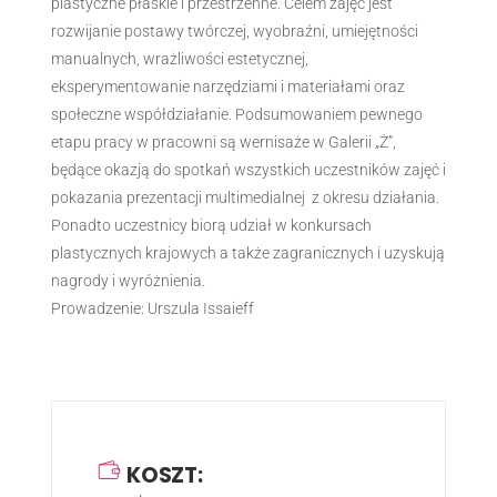
plastyczne płaskie i przestrzenne. Celem zajęć jest
rozwijanie postawy twórczej, wyobraźni, umiejętności
manualnych, wrażliwości estetycznej,
eksperymentowanie narzędziami i materiałami oraz
społeczne współdziałanie. Podsumowaniem pewnego
etapu pracy w pracowni są wernisaże w Galerii „Ż”,
będące okazją do spotkań wszystkich uczestników zajęć i
pokazania prezentacji multimedialnej z okresu działania.
Ponadto uczestnicy biorą udział w konkursach
plastycznych krajowych a także zagranicznych i uzyskują
nagrody i wyróżnienia.
Prowadzenie: Urszula Issaieff
KOSZT: