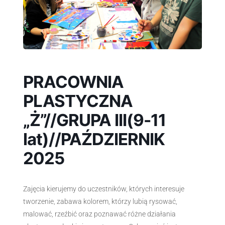
PRACOWNIA
PLASTYCZNA
„Ż”//GRUPA III(9-11
lat)//PAŹDZIERNIK
2025
Zajęcia kierujemy do uczestników, których interesuje
tworzenie, zabawa kolorem, którzy lubią rysować,
malować, rzeźbić oraz poznawać różne działania