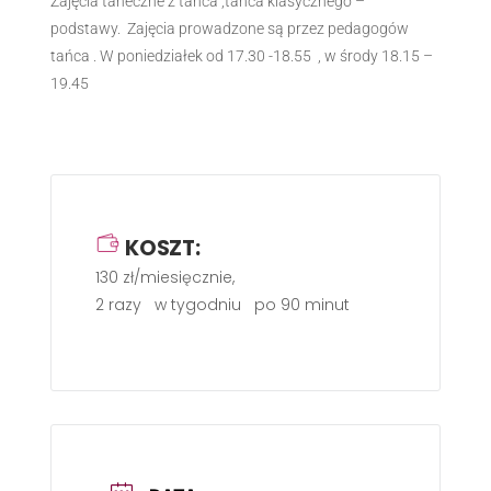
Zajęcia taneczne z tańca ,tańca klasycznego –
podstawy. Zajęcia prowadzone są przez pedagogów
tańca . W poniedziałek od 17.30 -18.55 , w środy 18.15 –
19.45
KOSZT:
130 zł/miesięcznie,
2 razy w tygodniu po 90 minut