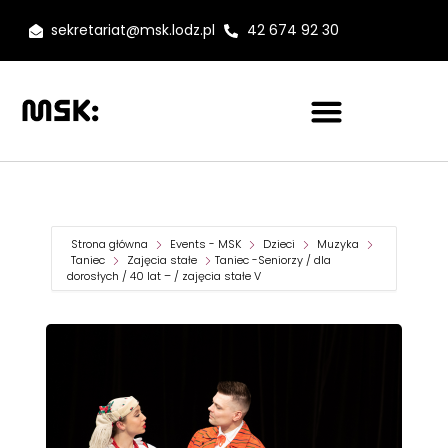
sekretariat@msk.lodz.pl
42 674 92 30
Strona główna
Events - MSK
Dzieci
Muzyka
Taniec
Zajęcia stałe
Taniec -Seniorzy / dla
dorosłych / 40 lat – / zajęcia stałe V