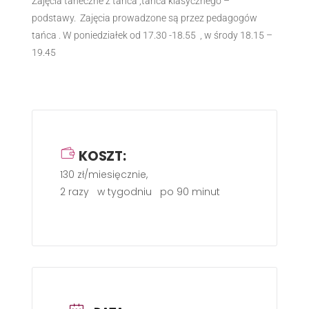
Zajęcia taneczne z tańca ,tańca klasycznego –
podstawy. Zajęcia prowadzone są przez pedagogów
tańca . W poniedziałek od 17.30 -18.55 , w środy 18.15 –
19.45
KOSZT:
130 zł/miesięcznie,
2 razy w tygodniu po 90 minut