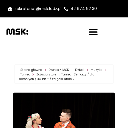
sekretariat@msk.lodz.pl
42 674 92 30
Strona główna
Events - MSK
Dzieci
Muzyka
Taniec
Zajęcia stałe
Taniec -Seniorzy / dla
dorosłych / 40 lat – / zajęcia stałe V