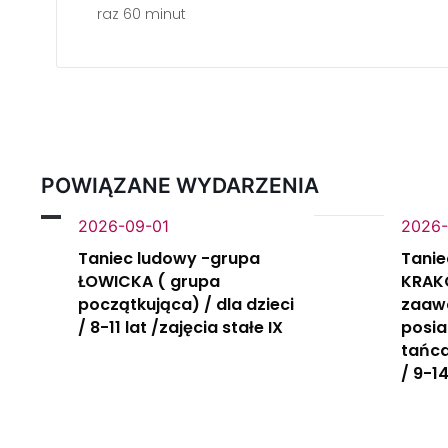
raz 60 minut
POWIĄZANE WYDARZENIA
2026-09-01
2026-
Taniec ludowy -grupa
Tanie
ŁOWICKA ( grupa
KRAK
początkująca) / dla dzieci
zaaw
/ 8-11 lat /zajęcia stałe IX
posi
tańca
/ 9-14