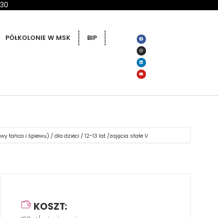
 30
PÓŁKOLONIE W MSK
BIP
tańca i śpiewu) / dla dzieci / 12-13 lat /zajęcia stałe V
KOSZT: