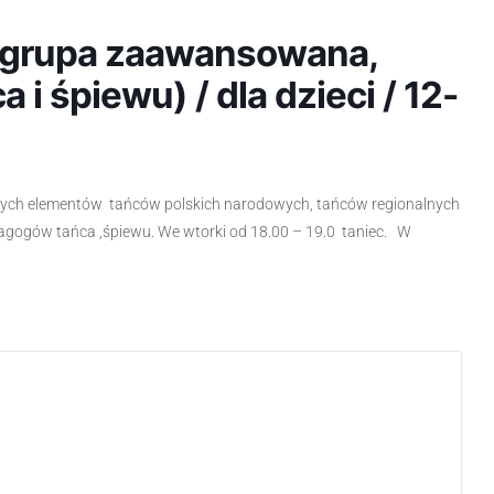
 ( grupa zaawansowana,
i śpiewu) / dla dzieci / 12-
nych elementów tańców polskich narodowych, tańców regionalnych
dagogów tańca ,śpiewu. We wtorki od 18.00 – 19.0 taniec. W