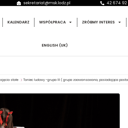
sekretariat@msk.lodz.pl
42 674 92
KALENDARZ
WSPÓŁPRACA
ZRÓBMY INTERES
ENGLISH (UK)
ajęcia stałe
Taniec ludowy -grupa III ( grupa zaawansowana, posiadająca postawy 