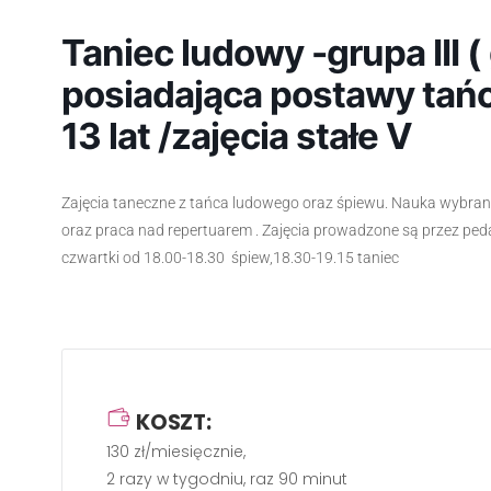
Taniec ludowy -grupa III
posiadająca postawy tańca 
13 lat /zajęcia stałe V
Zajęcia taneczne z tańca ludowego oraz śpiewu. Nauka wybra
oraz praca nad repertuarem . Zajęcia prowadzone są przez pe
czwartki od 18.00-18.30 śpiew,18.30-19.15 taniec
KOSZT:
130 zł/miesięcznie,
2 razy w tygodniu, raz 90 minut