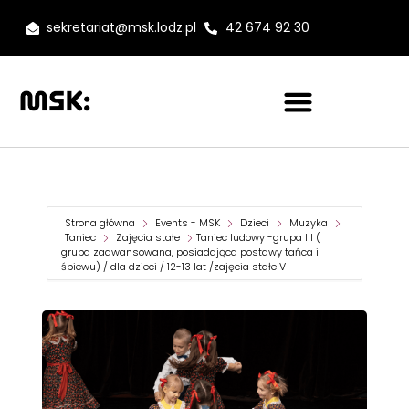
sekretariat@msk.lodz.pl
42 674 92 30
Strona główna
Events - MSK
Dzieci
Muzyka
Taniec
Zajęcia stałe
Taniec ludowy -grupa III (
grupa zaawansowana, posiadająca postawy tańca i
śpiewu) / dla dzieci / 12-13 lat /zajęcia stałe V