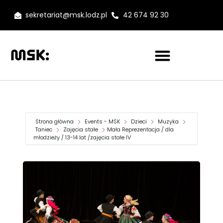
sekretariat@msk.lodz.pl
42 674 92 30
Strona główna
Events - MSK
Dzieci
Muzyka
Taniec
Zajęcia stałe
Mała Reprezentacja / dla
młodzieży / 13-14 lat /zajęcia stałe IV