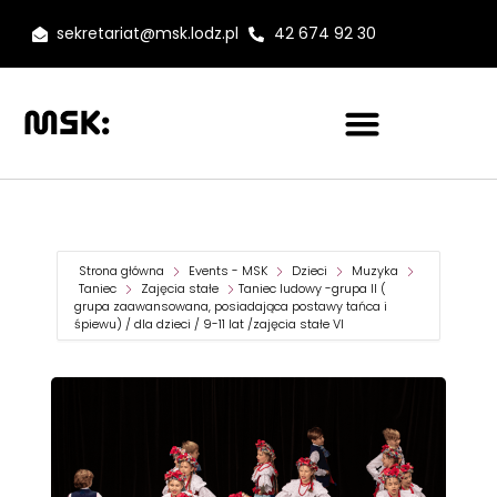
sekretariat@msk.lodz.pl
42 674 92 30
Strona główna
Events - MSK
Dzieci
Muzyka
Taniec
Zajęcia stałe
Taniec ludowy -grupa II (
grupa zaawansowana, posiadająca postawy tańca i
śpiewu) / dla dzieci / 9-11 lat /zajęcia stałe VI