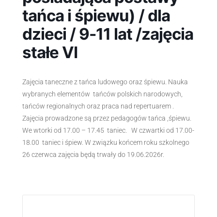
tańca i śpiewu) / dla
dzieci / 9-11 lat /zajęcia
stałe VI
Zajęcia taneczne z tańca ludowego oraz śpiewu. Nauka
wybranych elementów tańców polskich narodowych,
tańców regionalnych oraz praca nad repertuarem .
Zajęcia prowadzone są przez pedagogów tańca ,śpiewu.
We wtorki od 17.00 – 17.45 taniec. W czwartki od 17.00-
18.00 taniec i śpiew. W związku końcem roku szkolnego
26 czerwca zajęcia będą trwały do 19.06.2026r.