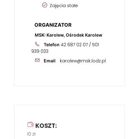
Zajęcia stałe
ORGANIZATOR
MSK: Karolew, Ośrodek Karolew
42 687 02 07 / 501
Telefon
939 033
karolew@msk.lodz.pl
Email
KOSZT:
10 zł