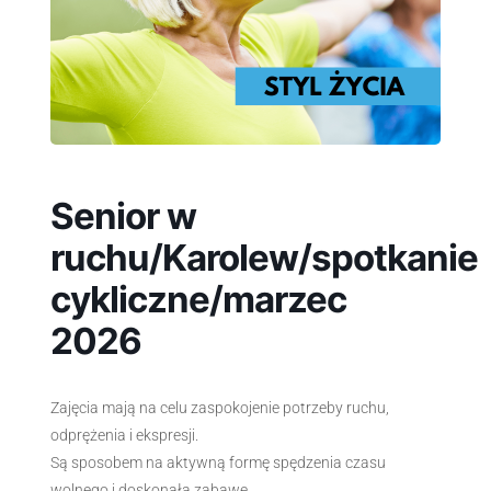
Senior w
ruchu/Karolew/spotkanie
cykliczne/marzec
2026
Zajęcia mają na celu zaspokojenie potrzeby ruchu,
odprężenia i ekspresji.
Są sposobem na aktywną formę spędzenia czasu
wolnego i doskonałą zabawę.