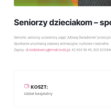
Seniorzy dzieciakom – sp
Seniorki, seniorzy uczestnicy zajęć „Mówię Świadomie” przeczyt
Spotkanie urozmaicą zabawy animacyjne, ruchowe i teatralne.
d.radziewicz@msk.lodz.pl
Zapisy:
, 42 653 36 45, 502 623 84
KOSZT:
Udział bezpłatny