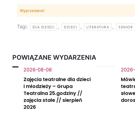
Wyprzedane!
Tagi:
,
,
,
DLA DZIECI
DZIECI
LITERATURA
SENIOR
POWIĄZANE WYDARZENIA
2026-08-08
2026-
Zajęcia teatralne dla dzieci
Mówi
i młodzieży – Grupa
teatr
Teatralna 25.godziny //
słowe
zajęcia stałe // sierpień
doros
2026