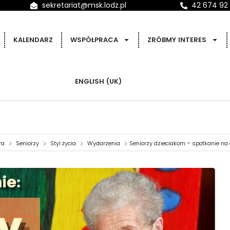
sekretariat@msk.lodz.pl
42 674 92
KALENDARZ
WSPÓŁPRACA
ZRÓBMY INTERES
ENGLISH (UK)
ra
Seniorzy
Styl życia
Wydarzenia
Seniorzy dzieciakom – spotkanie na 