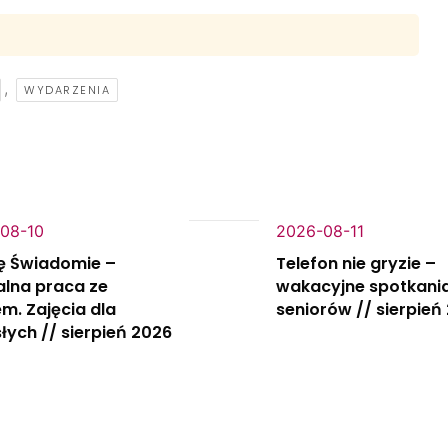
,
WYDARZENIA
08-10
2026-08-11
ę Świadomie –
Telefon nie gryzie –
alna praca ze
wakacyjne spotkania
m. Zajęcia dla
seniorów // sierpień
łych // sierpień 2026