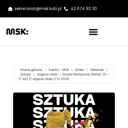
sekretariat@msk.lodz.pl
42 674 92 30
Strona główna
Events - MSK
Dzieci
Młodzież
Sztuka
Zajęcia stałe
Studio Plastyczne „Plama” (11 –
17 lat) // zajęcia stałe // IV 2026