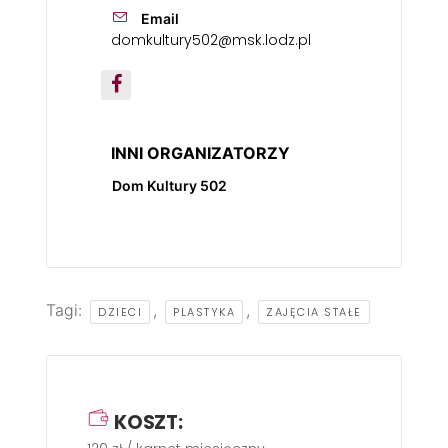
Email
domkultury502@msk.lodz.pl
INNI ORGANIZATORZY
Dom Kultury 502
Tagi:
,
,
DZIECI
PLASTYKA
ZAJĘCIA STAŁE
KOSZT: