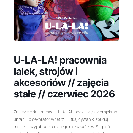
U-LA-LA! pracownia
lalek, strojów i
akcesoriów // zajęcia
stałe // czerwiec 2026
Zapisz się do pracowni U-LA-LA! i poczuj się jak projektant
ubrań lub dekorator wnętrz – utkaj dywanik, zbuduj
meble i uszyj ubranka dla jego mieszkańców. Stopień