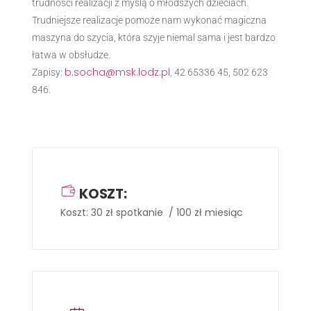
trudności realizacji z myślą o młodszych dzieciach.
Trudniejsze realizacje pomoże nam wykonać magiczna
maszyna do szycia, która szyje niemal sama i jest bardzo
łatwa w obsłudze.
b.socha@msk.lodz.pl
Zapisy:
, 42 65336 45, 502 623
846.
KOSZT:
Koszt: 30 zł spotkanie / 100 zł miesiąc